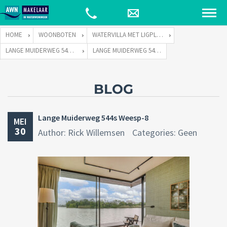
HOME
WOONBOTEN
WATERVILLA MET LIGPLAATS
LANGE MUIDERWEG 544 TE 1382 LC WEESP
LANGE MUIDERWEG 544S WEESP-8
BLOG
Lange Muiderweg 544s Weesp-8
MEI
30
Author: Rick Willemsen
Categories: Geen