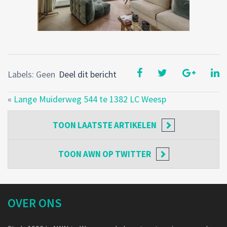
Labels: Geen
Deel dit bericht
«
Lange Muiderweg 544 te 1382 LC Weesp
TOON
LAATSTE ARTIKELEN
TOON
AWN OP TWITTER
OVER ONS