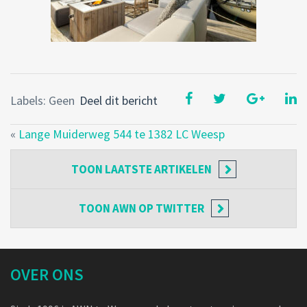
Labels: Geen
Deel dit bericht
«
Lange Muiderweg 544 te 1382 LC Weesp
TOON
LAATSTE ARTIKELEN
TOON
AWN OP TWITTER
OVER ONS