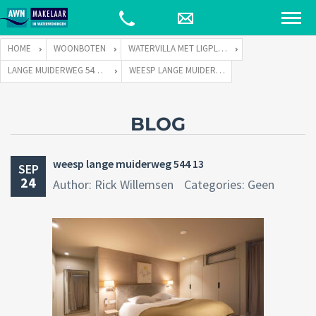
HOME
WOONBOTEN
WATERVILLA MET LIGPLAATS
LANGE MUIDERWEG 544 TE 1382 LC WEESP
WEESP LANGE MUIDERWEG 544 13
BLOG
weesp lange muiderweg 544 13
SEP
24
Author: Rick Willemsen
Categories: Geen