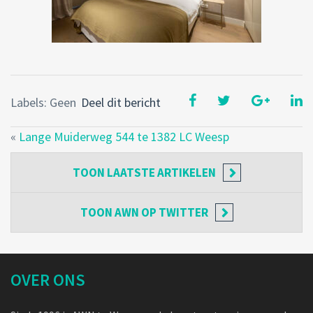
Labels: Geen
Deel dit bericht
«
Lange Muiderweg 544 te 1382 LC Weesp
TOON
LAATSTE ARTIKELEN
TOON
AWN OP TWITTER
OVER ONS