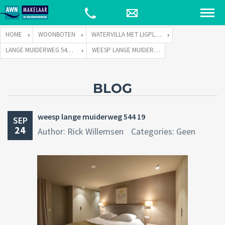
HOME
WOONBOTEN
WATERVILLA MET LIGPLAATS
LANGE MUIDERWEG 544 TE 1382 LC WEESP
WEESP LANGE MUIDERWEG 544 19
BLOG
weesp lange muiderweg 544 19
SEP
24
Author: Rick Willemsen
Categories: Geen