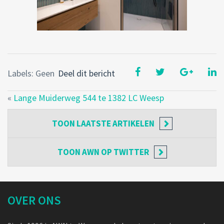
Labels: Geen
Deel dit bericht
«
Lange Muiderweg 544 te 1382 LC Weesp
TOON
LAATSTE ARTIKELEN
TOON
AWN OP TWITTER
OVER ONS