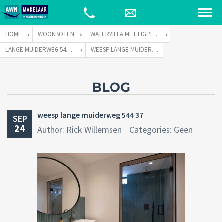
HOME
WOONBOTEN
WATERVILLA MET LIGPLAATS
LANGE MUIDERWEG 544 TE 1382 LC WEESP
WEESP LANGE MUIDERWEG 544 37
BLOG
weesp lange muiderweg 544 37
SEP
24
Author: Rick Willemsen
Categories: Geen