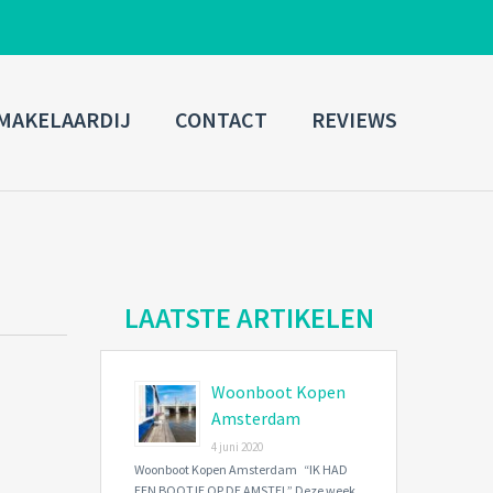
ADMIN LOGIN
MAKELAARDIJ
CONTACT
REVIEWS
Username
Password
Connect with:
LAATSTE ARTIKELEN
Woonboot Kopen
Forgot
SIGN IN
password?
Amsterdam
4 juni 2020
Remember me
Woonboot Kopen Amsterdam “IK HAD
EEN BOOTJE OP DE AMSTEL” Deze week