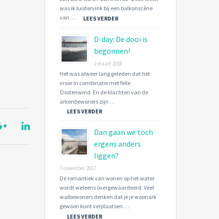
was ik luistervink bij een balkonscène
van …
LEES VERDER
D-day: De dooi is
begonnen!
2 maart 2018
Het was alweer lang geleden dat het
vroor in combinatie met felle
Oostenwind. En de klachten van de
arkenbewoners zijn …
LEES VERDER
Dan gaan we toch
ergens anders
liggen?
7 november 2017
De romantiek van wonen op het water
wordt weleens overgewaardeerd. Veel
walbewoners denken dat je je woonark
gewoon kunt verplaatsen …
LEES VERDER