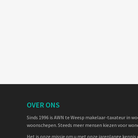
OVER ONS
Sinds 1996 is AWN te Weesp makelaar-taxateur in w
woonschepen. Steeds meer mensen kiezen voor wone
Het is onze missie om u met onze jarenlange kennis 