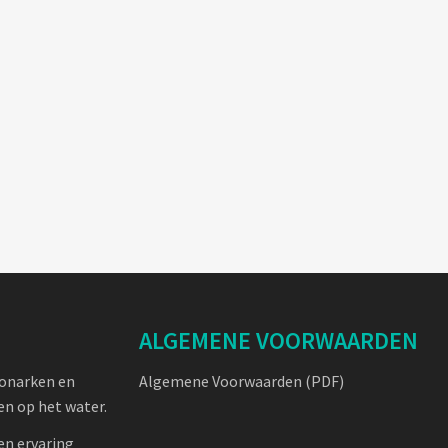
ALGEMENE VOORWAARDEN
oonarken en
Algemene Voorwaarden (PDF)
n op het water.
en ervaring