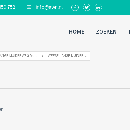
450 752
info@awn.nl
HOME
ZOEKEN
LANGE MUIDERWEG 544 TE 1382 LC WEESP
WEESP LANGE MUIDERWEG 544 41
en