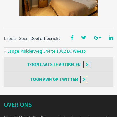
Labels: Geen
Deel dit bericht
«
Lange Muiderweg 544 te 1382 LC Weesp
TOON
LAATSTE ARTIKELEN
TOON
AWN OP TWITTER
OVER ONS