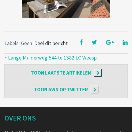
Labels: Geen
Deel dit bericht
«
Lange Muiderweg 544 te 1382 LC Weesp
TOON
LAATSTE ARTIKELEN
TOON
AWN OP TWITTER
OVER ONS