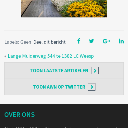
Labels: Geen
Deel dit bericht
«
Lange Muiderweg 544 te 1382 LC Weesp
TOON
LAATSTE ARTIKELEN
TOON
AWN OP TWITTER
OVER ONS