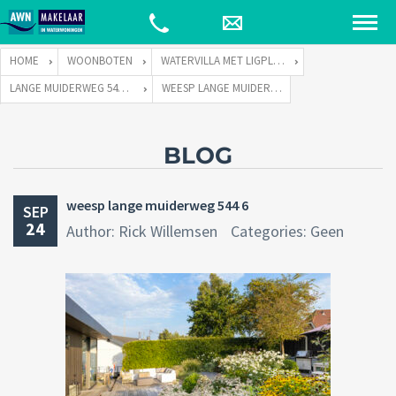
HOME
WOONBOTEN
WATERVILLA MET LIGPLAATS
LANGE MUIDERWEG 544 TE 1382 LC WEESP
WEESP LANGE MUIDERWEG 544 6
BLOG
weesp lange muiderweg 544 6
SEP
24
Author: Rick Willemsen
Categories: Geen