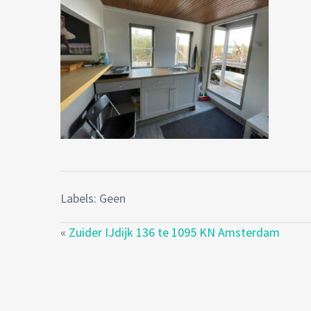
Labels: Geen
«
Zuider IJdijk 136 te 1095 KN Amsterdam