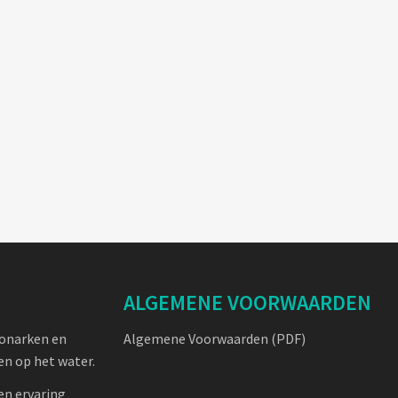
ALGEMENE VOORWAARDEN
oonarken en
Algemene Voorwaarden (PDF)
n op het water.
en ervaring