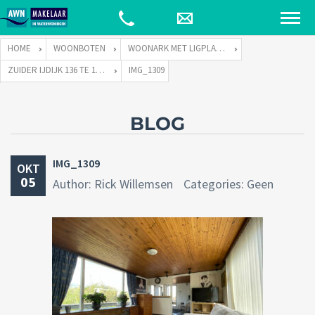
HOME
WOONBOTEN
WOONARK MET LIGPLAATS
ZUIDER IJDIJK 136 TE 1095 KN AMSTERDAM
IMG_1309
BLOG
IMG_1309
OKT
05
Author: Rick Willemsen
Categories: Geen