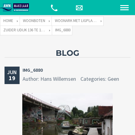
HOME
WOONBOTEN
WOONARK MET LIGPLAATS
ZUIDER IJDIJK 136 TE 1095 KN AMSTERDAM
IMG_6880
BLOG
IMG_6880
JUN
19
Author: Hans Willemsen
Categories: Geen