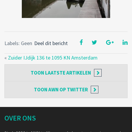
Labels: Geen
Deel dit bericht
«
Zuider IJdijk 136 te 1095 KN Amsterdam
TOON
LAATSTE ARTIKELEN
TOON
AWN OP TWITTER
OVER ONS