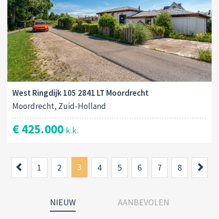
West Ringdijk 105 2841 LT Moordrecht
Moordrecht, Zuid-Holland
€ 425.000
k.k.
Previous
3
Nex
1
2
4
5
6
7
8
NIEUW
AANBEVOLEN