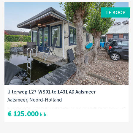
TE KOOP
Uiterweg 127-WS01 te 1431 AD Aalsmeer
Aalsmeer, Noord-Holland
€ 125.000
k.k.