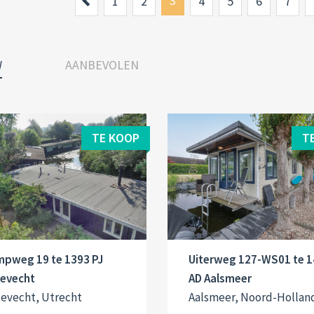
Previous
3
1
2
4
5
6
7
W
AANBEVOLEN
TE KOOP
T
mpweg 19 te 1393 PJ
Uiterweg 127-WS01 te 
tevecht
AD Aalsmeer
tevecht, Utrecht
Aalsmeer, Noord-Hollan