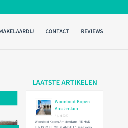
ADMIN LOGIN
MAKELAARDIJ
CONTACT
REVIEWS
Username
Password
Connect with:
LAATSTE ARTIKELEN
Woonboot Kopen
Forgot
SIGN IN
password?
Amsterdam
4 juni 2020
Remember me
Woonboot Kopen Amsterdam “IK HAD
EEN BOOTJE OP DE AMSTEL” Deze week