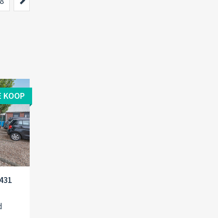
Next
8
E KOOP
1431
d