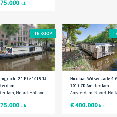
375.000
k.k.
TE KOOP
T
mgracht 24-F te 1015 TJ
Nicolaas Witsenkade 4-G
terdam
1017 ZR Amsterdam
terdam, Noord-Holland
Amsterdam, Noord-Holl
375.000
€ 400.000
k.k.
k.k.