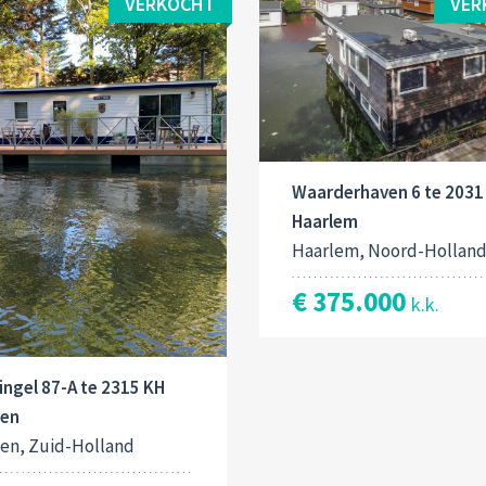
VERKOCHT
VER
Waarderhaven 6 te 2031
Haarlem
Haarlem, Noord-Hollan
€ 375.000
k.k.
singel 87-A te 2315 KH
den
en, Zuid-Holland