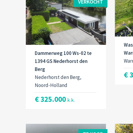
VERKOCHT
Was
War
Dammerweg 100 Ws-02 te
War
1394 GS Nederhorst den
Berg
€ 
Nederhorst den Berg,
Noord-Holland
€ 325.000
k.k.