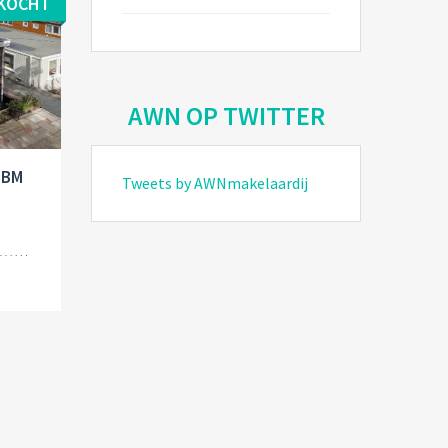
KOCHT
AWN OP TWITTER
 BM
Tweets by AWNmakelaardij
d