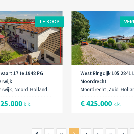
TE KOOP
VER
vaart 17 te 1948 PG
West Ringdijk 105 2841 
erwijk
Moordrecht
erwijk, Noord-Holland
Moordrecht, Zuid-Holla
425.000
€ 425.000
k.k.
k.k.