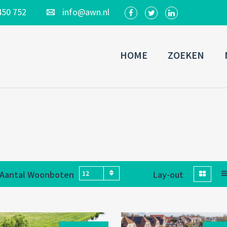
450 752
info@awn.nl
HOME
ZOEKEN
Aantal Woonboten
Lay-out
12