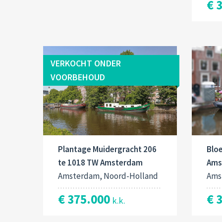
€ 
VERKOCHT ONDER
VOORBEHOUD
Plantage Muidergracht 206
Bloe
te 1018 TW Amsterdam
Ams
Amsterdam, Noord-Holland
Ams
€ 375.000
€ 
k.k.