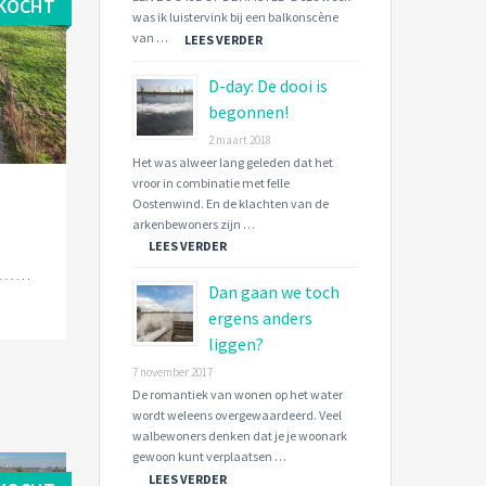
KOCHT
was ik luistervink bij een balkonscène
van …
LEES VERDER
D-day: De dooi is
begonnen!
2 maart 2018
Het was alweer lang geleden dat het
vroor in combinatie met felle
Oostenwind. En de klachten van de
arkenbewoners zijn …
LEES VERDER
Dan gaan we toch
ergens anders
liggen?
7 november 2017
De romantiek van wonen op het water
wordt weleens overgewaardeerd. Veel
walbewoners denken dat je je woonark
gewoon kunt verplaatsen …
LEES VERDER