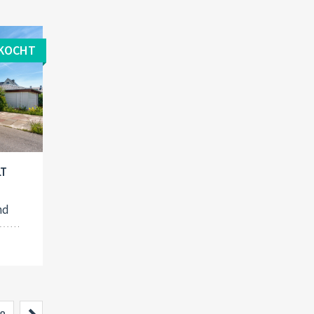
KOCHT
LT
nd