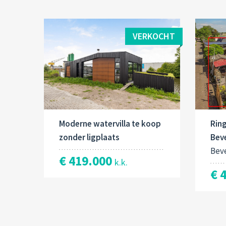
VERKOCHT
Moderne watervilla te koop
Ring
zonder ligplaats
Bev
Bev
€ 419.000
k.k.
€ 