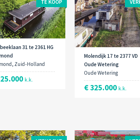
TE KOOP
VER
beeklaan 31 te 2361 HG
mond
Molendijk 17 te 2377 VD
mond, Zuid-Holland
Oude Wetering
Oude Wetering
325.000
k.k.
€ 325.000
k.k.