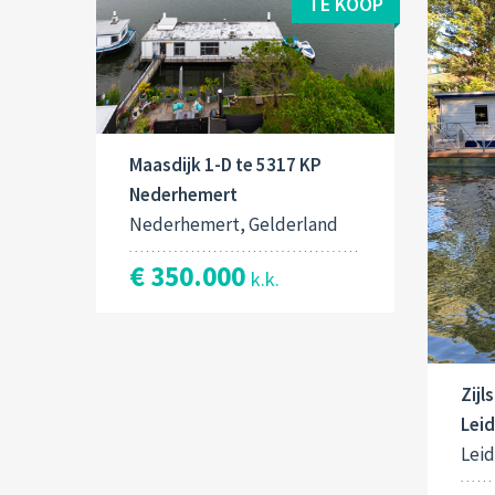
TE KOOP
Maasdijk 1-D te 5317 KP
Nederhemert
Nederhemert, Gelderland
€ 350.000
k.k.
Zijl
Lei
Leid