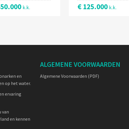
450.000
€ 125.000
k.k.
k.k.
ALGEMENE VOORWAARDEN
oonarken en
Algemene Voorwaarden (PDF)
n op het water.
en ervaring
u van
rland en kennen