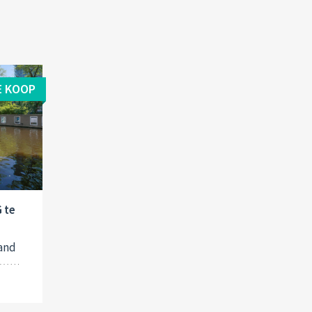
E KOOP
 te
and