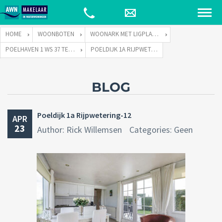
HOME
WOONBOTEN
WOONARK MET LIGPLAATS
POELHAVEN 1 WS 37 TE 2375 NB RIJPWETERING
POELDIJK 1A RIJPWETERING-12
BLOG
Poeldijk 1a Rijpwetering-12
APR
23
Author: Rick Willemsen
Categories: Geen