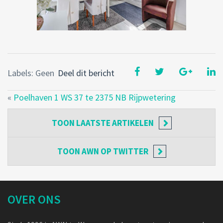
Labels: Geen
Deel dit bericht
«
Poelhaven 1 WS 37 te 2375 NB Rijpwetering
TOON
LAATSTE ARTIKELEN
TOON
AWN OP TWITTER
OVER ONS