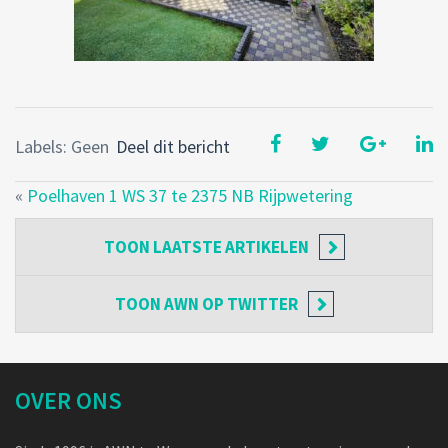
Labels: Geen
Deel dit bericht
«
Poelhaven 1 WS 37 te 2375 NB Rijpwetering
TOON
LAATSTE ARTIKELEN
TOON
AWN OP TWITTER
OVER ONS