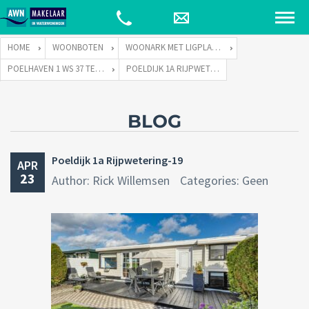
HOME
WOONBOTEN
WOONARK MET LIGPLAATS
POELHAVEN 1 WS 37 TE 2375 NB RIJPWETERING
POELDIJK 1A RIJPWETERING-19
BLOG
Poeldijk 1a Rijpwetering-19
APR
23
Author: Rick Willemsen
Categories: Geen