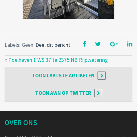
Labels: Geen
Deel dit bericht
«
Poelhaven 1 WS 37 te 2375 NB Rijpwetering
TOON
LAATSTE ARTIKELEN
TOON
AWN OP TWITTER
OVER ONS