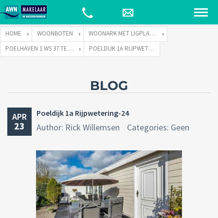
HOME
WOONBOTEN
WOONARK MET LIGPLAATS
POELHAVEN 1 WS 37 TE 2375 NB RIJPWETERING
POELDIJK 1A RIJPWETERING-24
BLOG
Poeldijk 1a Rijpwetering-24
APR
23
Author: Rick Willemsen
Categories: Geen