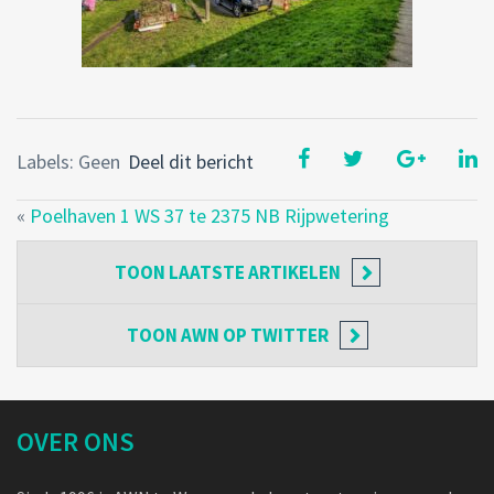
Labels: Geen
Deel dit bericht
«
Poelhaven 1 WS 37 te 2375 NB Rijpwetering
TOON
LAATSTE ARTIKELEN
TOON
AWN OP TWITTER
OVER ONS