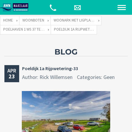
HOME
WOONBOTEN
WOONARK MET LIGPLAATS
POELHAVEN 1 WS 37 TE 2375 NB RIJPWETERING
POELDIJK 1A RIJPWETERING-33
BLOG
Poeldijk 1a Rijpwetering-33
APR
23
Author: Rick Willemsen
Categories: Geen