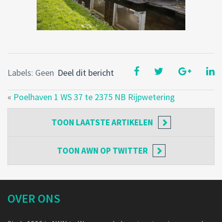
Labels: Geen
Deel dit bericht
«
Poelhaven 1 WS 37 te 2375 NB Rijpwetering
TOON
LAATSTE ARTIKELEN
TOON
AWN OP TWITTER
OVER ONS