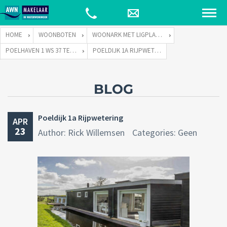
HOME
WOONBOTEN
WOONARK MET LIGPLAATS
POELHAVEN 1 WS 37 TE 2375 NB RIJPWETERING
POELDIJK 1A RIJPWETERING
BLOG
Poeldijk 1a Rijpwetering
APR
23
Author: Rick Willemsen
Categories: Geen