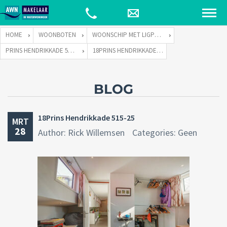
HOME
WOONBOTEN
WOONSCHIP MET LIGPLAATS
PRINS HENDRIKKADE 515 TE 1011 TE AMSTERDAM
18PRINS HENDRIKKADE 515-25
BLOG
18Prins Hendrikkade 515-25
MRT
28
Author: Rick Willemsen
Categories: Geen