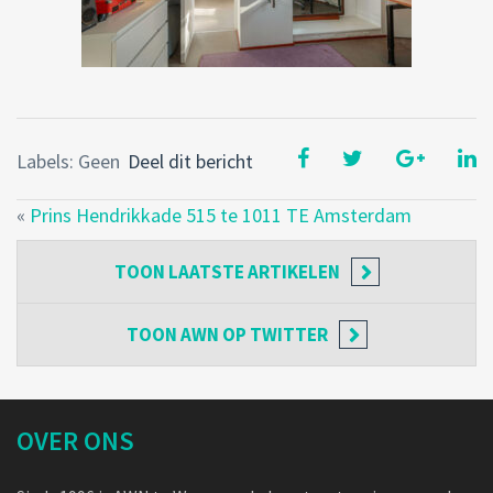
Labels: Geen
Deel dit bericht
«
Prins Hendrikkade 515 te 1011 TE Amsterdam
TOON
LAATSTE ARTIKELEN
TOON
AWN OP TWITTER
OVER ONS