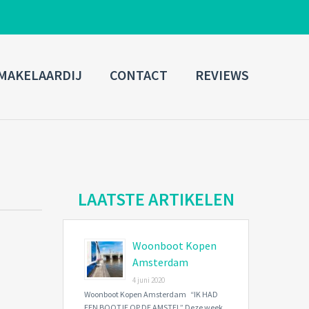
ADMIN LOGIN
MAKELAARDIJ
CONTACT
REVIEWS
Username
Password
Connect with:
LAATSTE ARTIKELEN
Woonboot Kopen
Forgot
SIGN IN
password?
Amsterdam
4 juni 2020
Remember me
Woonboot Kopen Amsterdam “IK HAD
EEN BOOTJE OP DE AMSTEL” Deze week