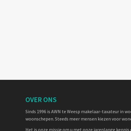
OVER ONS
Sinds 1996 is AWN te Weesp makelaar-taxateur in w
woonschepen. Steeds meer mensen kiezen voor wone
Het is onze missie om u met onze jarenlange kennis 