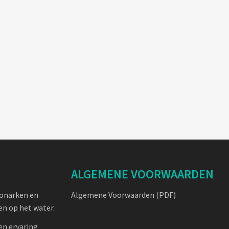
ALGEMENE VOORWAARDEN
oonarken en
Algemene Voorwaarden (PDF)
n op het water.
en ervaring