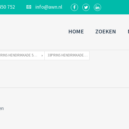
450 752
info@awn.nl
HOME
ZOEKEN
PRINS HENDRIKKADE 515 TE 1011 TE AMSTERDAM
33PRINS HENDRIKKADE 515-41
en