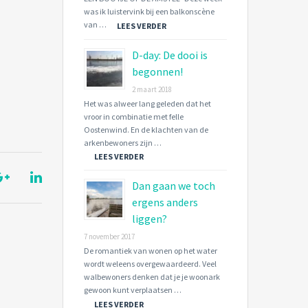
was ik luistervink bij een balkonscène
van …
LEES VERDER
D-day: De dooi is
begonnen!
2 maart 2018
Het was alweer lang geleden dat het
vroor in combinatie met felle
Oostenwind. En de klachten van de
arkenbewoners zijn …
LEES VERDER
Dan gaan we toch
ergens anders
liggen?
7 november 2017
De romantiek van wonen op het water
wordt weleens overgewaardeerd. Veel
walbewoners denken dat je je woonark
gewoon kunt verplaatsen …
LEES VERDER