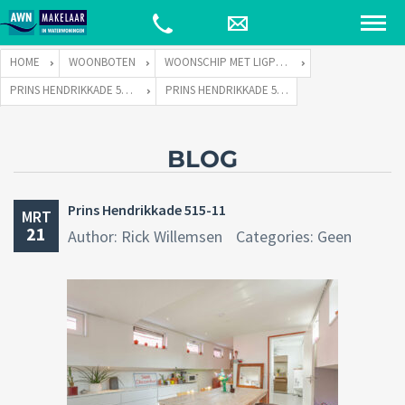
HOME
WOONBOTEN
WOONSCHIP MET LIGPLAATS
PRINS HENDRIKKADE 515 TE 1011 TE AMSTERDAM
PRINS HENDRIKKADE 515-11
BLOG
Prins Hendrikkade 515-11
MRT
21
Author: Rick Willemsen
Categories: Geen