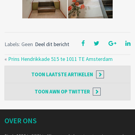
Labels: Geen
Deel dit bericht
«
Prins Hendrikkade 515 te 1011 TE Amsterdam
TOON
LAATSTE ARTIKELEN
TOON
AWN OP TWITTER
OVER ONS