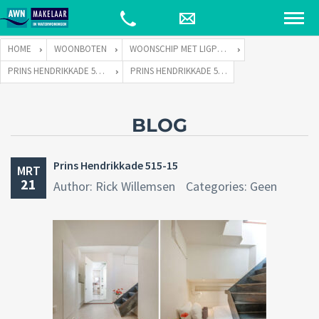
HOME
WOONBOTEN
WOONSCHIP MET LIGPLAATS
PRINS HENDRIKKADE 515 TE 1011 TE AMSTERDAM
PRINS HENDRIKKADE 515-15
BLOG
Prins Hendrikkade 515-15
MRT
21
Author: Rick Willemsen
Categories: Geen