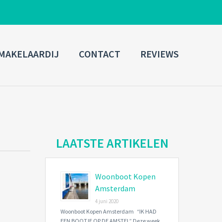
ADMIN LOGIN
MAKELAARDIJ
CONTACT
REVIEWS
Username
Password
Connect with:
LAATSTE ARTIKELEN
Woonboot Kopen
Forgot
SIGN IN
password?
Amsterdam
4 juni 2020
Remember me
Woonboot Kopen Amsterdam “IK HAD
EEN BOOTJE OP DE AMSTEL” Deze week