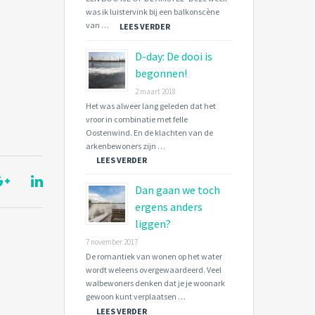
was ik luistervink bij een balkonscène
van …
LEES VERDER
D-day: De dooi is
begonnen!
2 maart 2018
Het was alweer lang geleden dat het
vroor in combinatie met felle
Oostenwind. En de klachten van de
arkenbewoners zijn …
LEES VERDER
Dan gaan we toch
ergens anders
liggen?
7 november 2017
De romantiek van wonen op het water
wordt weleens overgewaardeerd. Veel
walbewoners denken dat je je woonark
gewoon kunt verplaatsen …
LEES VERDER