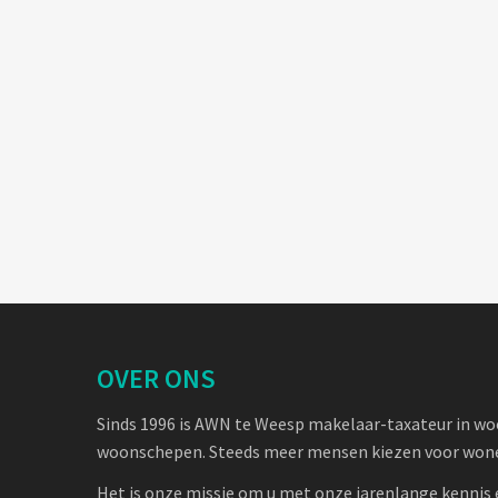
OVER ONS
Sinds 1996 is AWN te Weesp makelaar-taxateur in w
woonschepen. Steeds meer mensen kiezen voor wone
Het is onze missie om u met onze jarenlange kennis 