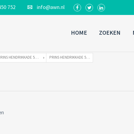
450 752
info@awn.nl
HOME
ZOEKEN
PRINS HENDRIKKADE 515 TE 1011 TE AMSTERDAM
PRINS HENDRIKKADE 515-17
en