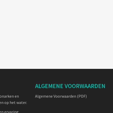
ALGEMENE VOORWAARDEN
oonarken en
Algemene Voorwaarden (PDF)
n op het water.
en ervaring