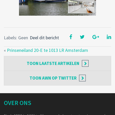
Labels: Geen
Deel dit bericht
«
Prinseneiland 20-E te 1013 LR Amsterdam
TOON
LAATSTE ARTIKELEN
TOON
AWN OP TWITTER
OVER ONS