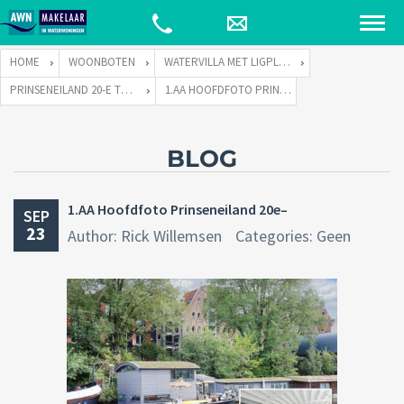
HOME
WOONBOTEN
WATERVILLA MET LIGPLAATS
PRINSENEILAND 20-E TE 1013 LR AMSTERDAM
1.AA HOOFDFOTO PRINSENEILAND 20E–
BLOG
1.AA Hoofdfoto Prinseneiland 20e–
SEP
23
Author: Rick Willemsen
Categories: Geen