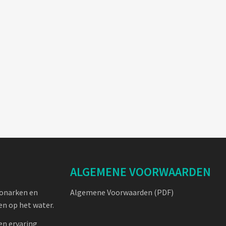
ALGEMENE VOORWAARDEN
oonarken en
Algemene Voorwaarden (PDF)
n op het water.
en ervaring