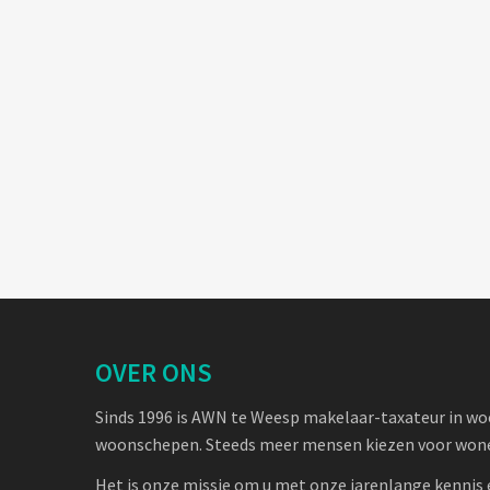
OVER ONS
Sinds 1996 is AWN te Weesp makelaar-taxateur in w
woonschepen. Steeds meer mensen kiezen voor wone
Het is onze missie om u met onze jarenlange kennis 