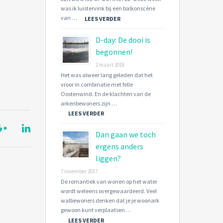
was ik luistervink bij een balkonscène
van …
LEES VERDER
D-day: De dooi is
begonnen!
2 maart 2018
Het was alweer lang geleden dat het
vroor in combinatie met felle
Oostenwind. En de klachten van de
arkenbewoners zijn …
LEES VERDER
Dan gaan we toch
ergens anders
liggen?
7 november 2017
De romantiek van wonen op het water
wordt weleens overgewaardeerd. Veel
walbewoners denken dat je je woonark
gewoon kunt verplaatsen …
LEES VERDER