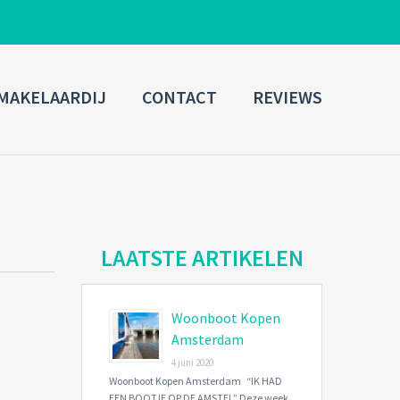
ADMIN LOGIN
MAKELAARDIJ
CONTACT
REVIEWS
Username
Password
Connect with:
LAATSTE ARTIKELEN
Woonboot Kopen
Forgot
SIGN IN
password?
Amsterdam
4 juni 2020
Remember me
Woonboot Kopen Amsterdam “IK HAD
EEN BOOTJE OP DE AMSTEL” Deze week