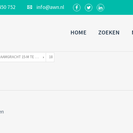
450 752
info@awn.nl
HOME
ZOEKEN
RAAMGRACHT 15-M TE 1011 KH AMSTERDAM
18
en