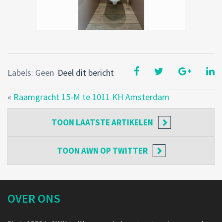
Labels: Geen
Deel dit bericht
«
Raamgracht 15-M te 1011 KH Amsterdam
TOON
LAATSTE ARTIKELEN
TOON
AWN OP TWITTER
OVER ONS