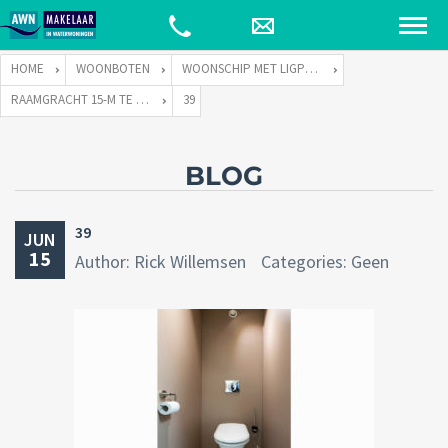
HOME
WOONBOTEN
WOONSCHIP MET LIGPLAATS
RAAMGRACHT 15-M TE 1011 KH AMSTERDAM
39
BLOG
39
JUN
15
Author: Rick Willemsen
Categories: Geen