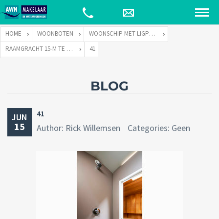
HOME
WOONBOTEN
WOONSCHIP MET LIGPLAATS
RAAMGRACHT 15-M TE 1011 KH AMSTERDAM
41
BLOG
41
JUN
15
Author: Rick Willemsen
Categories: Geen