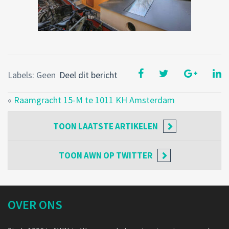
Labels: Geen
Deel dit bericht
«
Raamgracht 15-M te 1011 KH Amsterdam
TOON
LAATSTE ARTIKELEN
TOON
AWN OP TWITTER
OVER ONS