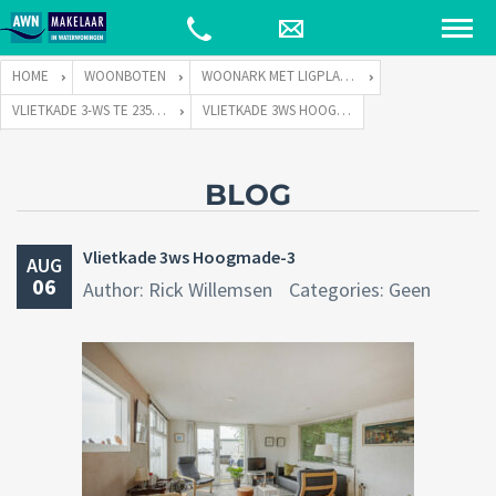
HOME
WOONBOTEN
WOONARK MET LIGPLAATS
VLIETKADE 3-WS TE 2355 CR HOOGMADE
VLIETKADE 3WS HOOGMADE-3
BLOG
Vlietkade 3ws Hoogmade-3
AUG
06
Author: Rick Willemsen
Categories: Geen