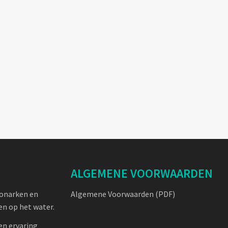
ALGEMENE VOORWAARDEN
oonarken en
Algemene Voorwaarden (PDF)
n op het water.
en ervaring