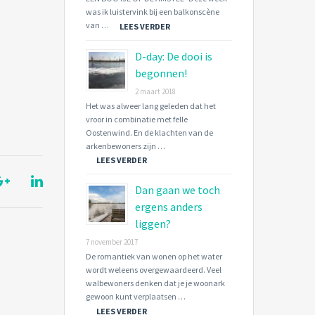
was ik luistervink bij een balkonscène
van …
LEES VERDER
D-day: De dooi is
begonnen!
2 maart 2018
Het was alweer lang geleden dat het
vroor in combinatie met felle
Oostenwind. En de klachten van de
arkenbewoners zijn …
LEES VERDER
Dan gaan we toch
ergens anders
liggen?
7 november 2017
De romantiek van wonen op het water
wordt weleens overgewaardeerd. Veel
walbewoners denken dat je je woonark
gewoon kunt verplaatsen …
LEES VERDER