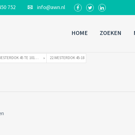
450 752
info@awn.nl
HOME
ZOEKEN
WESTERDOK 45 TE 1013 AZ AMSTERDAM
22.WESTERDOK 45-18
en