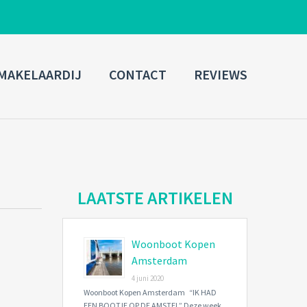
ADMIN LOGIN
MAKELAARDIJ
CONTACT
REVIEWS
Username
Password
Connect with:
LAATSTE ARTIKELEN
Woonboot Kopen
Forgot
SIGN IN
password?
Amsterdam
4 juni 2020
Remember me
Woonboot Kopen Amsterdam “IK HAD
EEN BOOTJE OP DE AMSTEL” Deze week