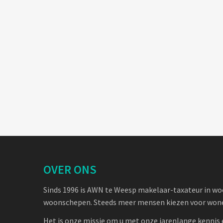
OVER ONS
Sinds 1996 is AWN te Weesp makelaar-taxateur in w
woonschepen. Steeds meer mensen kiezen voor wone
Het is onze missie om u met onze jarenlange kennis 