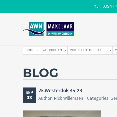
0294 - 
HOME
WOONBOTEN
WOONSCHIP MET LIGPLAATS
BLOG
25.Westerdok 45-23
SEP
08
Author: Rick Willemsen
Categories: Ge