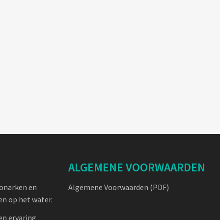
ALGEMENE VOORWAARDEN
oonarken en
Algemene Voorwaarden (PDF)
n op het water.
en ervaring