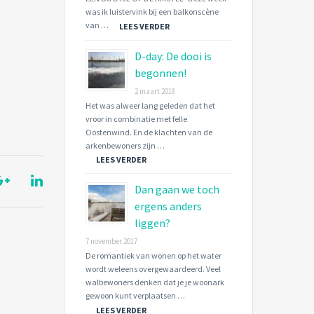
was ik luistervink bij een balkonscène
van …
LEES VERDER
D-day: De dooi is
begonnen!
2 maart 2018
Het was alweer lang geleden dat het
vroor in combinatie met felle
Oostenwind. En de klachten van de
arkenbewoners zijn …
LEES VERDER
Dan gaan we toch
ergens anders
liggen?
7 november 2017
De romantiek van wonen op het water
wordt weleens overgewaardeerd. Veel
walbewoners denken dat je je woonark
gewoon kunt verplaatsen …
LEES VERDER