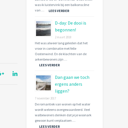
was ik luistervink bij een balkonscène
van …
LEES VERDER
D-day: De dooi is
begonnen!
2 maart 2018
Het was alweer lang geleden dat het
vroor in combinatie met felle
Oostenwind. En de klachten van de
arkenbewoners zijn …
LEES VERDER
Dan gaan we toch
ergens anders
liggen?
7 november 2017
De romantiek van wonen op het water
wordt weleens overgewaardeerd. Veel
walbewoners denken dat je je woonark
gewoon kunt verplaatsen …
LEES VERDER