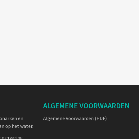
ALGEMENE VOORWAARDEN
oonarken en
Algemene Voorwaarden (PDF)
n op het water.
en ervaring