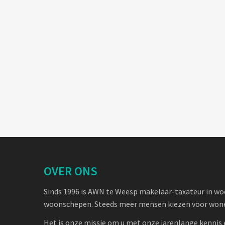
OVER ONS
Sinds 1996 is AWN te Weesp makelaar-taxateur in w
woonschepen. Steeds meer mensen kiezen voor wone
Het is onze missie om u met onze jarenlange kennis 