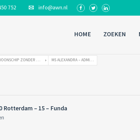
450 752
info@awn.nl
HOME
ZOEKEN
WOONSCHIP ZONDER LIGPLAATS ALEXANDRA
MS ALEXANDRA – ADMIRALITEITSKADE 40 ROTTERDAM – 15 – FUNDA
40 Rotterdam – 15 – Funda
en