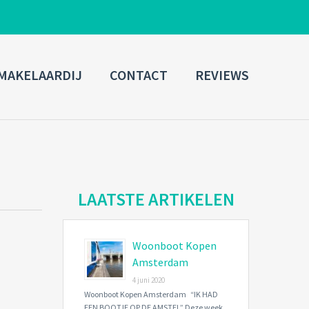
ADMIN LOGIN
MAKELAARDIJ
CONTACT
REVIEWS
Username
Password
Connect with:
LAATSTE ARTIKELEN
Woonboot Kopen
Forgot
SIGN IN
password?
Amsterdam
4 juni 2020
Remember me
Woonboot Kopen Amsterdam “IK HAD
EEN BOOTJE OP DE AMSTEL” Deze week