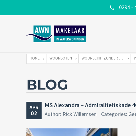
0294 - 
HOME
WOONBOTEN
WOONSCHIP ZONDER LIGPLAATS
BLOG
MS Alexandra – Admiraliteitskade 
APR
02
Author: Rick Willemsen
Categories: Ge