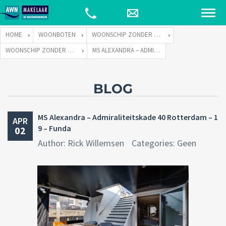
HOME
WOONBOTEN
WOONSCHIP ZONDER LIGPLAATS
WOONSCHIP ZONDER LIGPLAATS ALEXANDRA
MS ALEXANDRA – ADMIRALITEITSKADE 40 ROTTERDAM – 19 – FUNDA
BLOG
MS Alexandra – Admiraliteitskade 40 Rotterdam – 1
APR
9 – Funda
02
Author: Rick Willemsen
Categories: Geen