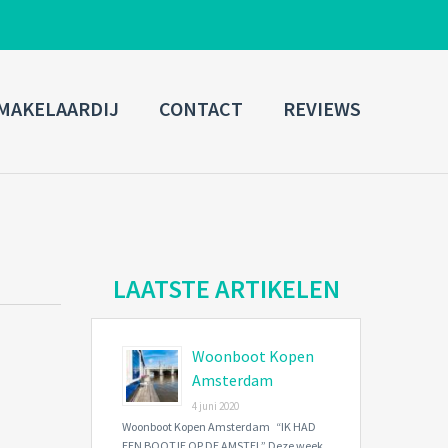
ADMIN LOGIN
MAKELAARDIJ
CONTACT
REVIEWS
Username
Password
Connect with:
LAATSTE ARTIKELEN
Woonboot Kopen
Forgot
SIGN IN
password?
Amsterdam
4 juni 2020
Remember me
Woonboot Kopen Amsterdam “IK HAD
EEN BOOTJE OP DE AMSTEL” Deze week