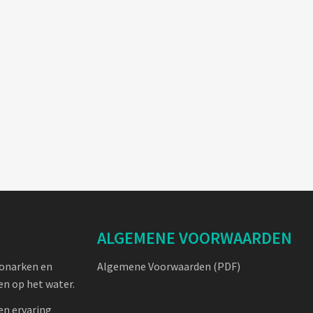
ALGEMENE VOORWAARDEN
oonarken en
Algemene Voorwaarden (PDF)
n op het water.
en ervaring