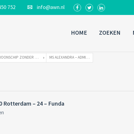
450 752
info@awn.nl
HOME
ZOEKEN
WOONSCHIP ZONDER LIGPLAATS ALEXANDRA
MS ALEXANDRA – ADMIRALITEITSKADE 40 ROTTERDAM – 24 – FUNDA
40 Rotterdam – 24 – Funda
en