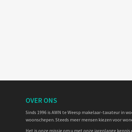
OVER ONS
Sinds 1996 is AWN te Weesp makelaar-taxateur in w
woonschepen. Steeds meer mensen kiezen voor wone
Het is onze missie om u met onze jarenlange kennis 