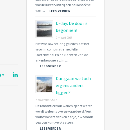
was ik luistervink bij een balkonscène
van …
LEES VERDER
D-day: De dooi is
begonnen!
2 maart 2018
Het was alweer lang geleden dat het
vroor in combinatie met felle
Oostenwind. En de klachten van de
arkenbewoners zijn …
LEES VERDER
Dan gaan we toch
ergens anders
liggen?
7 november 2017
De romantiek van wonen op het water
wordt weleens overgewaardeerd. Veel
walbewoners denken dat je je woonark
gewoon kunt verplaatsen …
LEES VERDER