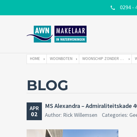
0294 - 
HOME
WOONBOTEN
WOONSCHIP ZONDER LIGPLAATS
BLOG
MS Alexandra – Admiraliteitskade 
APR
02
Author: Rick Willemsen
Categories: Ge