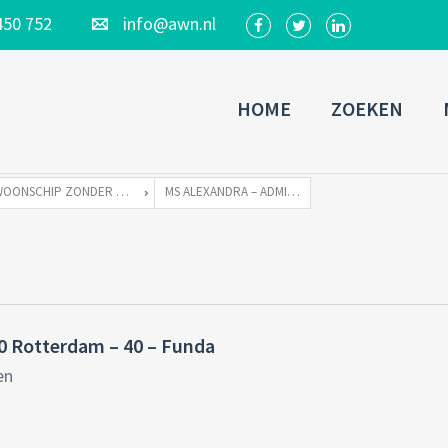
450 752
info@awn.nl
HOME
ZOEKEN
WOONSCHIP ZONDER LIGPLAATS ALEXANDRA
MS ALEXANDRA – ADMIRALITEITSKADE 40 ROTTERDAM – 40 – FUNDA
40 Rotterdam – 40 – Funda
en