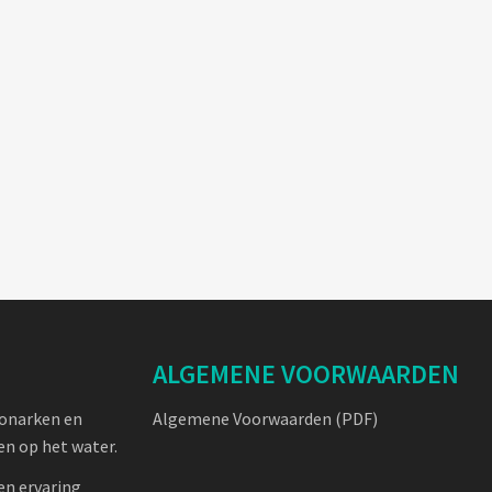
ALGEMENE VOORWAARDEN
oonarken en
Algemene Voorwaarden (PDF)
n op het water.
en ervaring