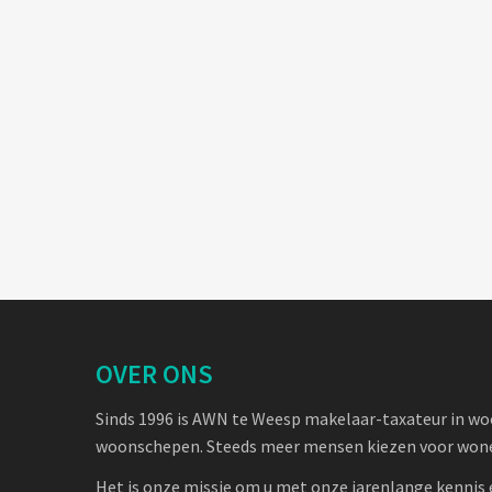
OVER ONS
Sinds 1996 is AWN te Weesp makelaar-taxateur in w
woonschepen. Steeds meer mensen kiezen voor wone
Het is onze missie om u met onze jarenlange kennis 