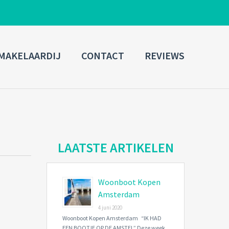
ADMIN LOGIN
MAKELAARDIJ
CONTACT
REVIEWS
Username
Password
Connect with:
LAATSTE ARTIKELEN
Woonboot Kopen
Forgot
SIGN IN
password?
Amsterdam
4 juni 2020
Remember me
Woonboot Kopen Amsterdam “IK HAD
EEN BOOTJE OP DE AMSTEL” Deze week