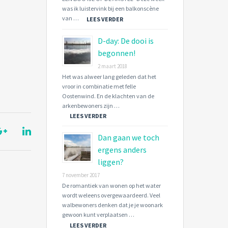
was ik luistervink bij een balkonscène
van …
LEES VERDER
D-day: De dooi is
begonnen!
2 maart 2018
Het was alweer lang geleden dat het
vroor in combinatie met felle
Oostenwind. En de klachten van de
arkenbewoners zijn …
LEES VERDER
Dan gaan we toch
ergens anders
liggen?
7 november 2017
De romantiek van wonen op het water
wordt weleens overgewaardeerd. Veel
walbewoners denken dat je je woonark
gewoon kunt verplaatsen …
LEES VERDER