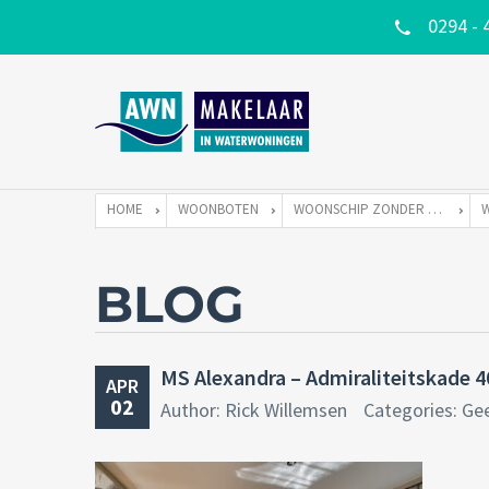
0294 - 
HOME
WOONBOTEN
WOONSCHIP ZONDER LIGPLAATS
BLOG
MS Alexandra – Admiraliteitskade 
APR
02
Author: Rick Willemsen
Categories: Ge