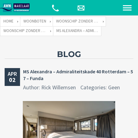
HOME
WOONBOTEN
WOONSCHIP ZONDER LIGPLAATS
WOONSCHIP ZONDER LIGPLAATS ALEXANDRA
MS ALEXANDRA – ADMIRALITEITSKADE 40 ROTTERDAM – 57 – FUNDA
BLOG
MS Alexandra – Admiraliteitskade 40 Rotterdam – 5
APR
7 – Funda
02
Author: Rick Willemsen
Categories: Geen