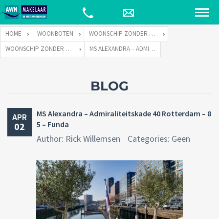
HOME
WOONBOTEN
WOONSCHIP ZONDER LIGPLAATS
WOONSCHIP ZONDER LIGPLAATS ALEXANDRA
MS ALEXANDRA – ADMIRALITEITSKADE 40 ROTTERDAM – 85 – FUNDA
BLOG
MS Alexandra – Admiraliteitskade 40 Rotterdam – 8
APR
5 – Funda
02
Author: Rick Willemsen
Categories: Geen