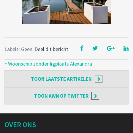
Labels: Geen
Deel dit bericht
«
Woonschip zonder ligplaats Alexandra
TOON
LAATSTE ARTIKELEN
TOON
AWN OP TWITTER
OVER ONS