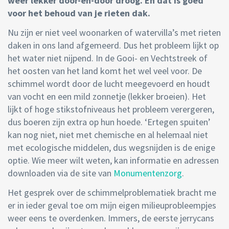
weer lekker door-en-door droog. En dat is goed
voor het behoud van je rieten dak.
Nu zijn er niet veel woonarken of watervilla’s met rieten
daken in ons land afgemeerd. Dus het probleem lijkt op
het water niet nijpend. In de Gooi- en Vechtstreek of
het oosten van het land komt het wel veel voor. De
schimmel wordt door de lucht meegevoerd en houdt
van vocht en een mild zonnetje (lekker broeien). Het
lijkt of hoge stikstofniveaus het probleem verergeren,
dus boeren zijn extra op hun hoede. ‘Ertegen spuiten’
kan nog niet, niet met chemische en al helemaal niet
met ecologische middelen, dus wegsnijden is de enige
optie. Wie meer wilt weten, kan informatie en adressen
downloaden via de site van
Monumentenzorg
.
Het gesprek over de schimmelproblematiek bracht me
er in ieder geval toe om mijn eigen milieuprobleempjes
weer eens te overdenken. Immers, de eerste jerrycans