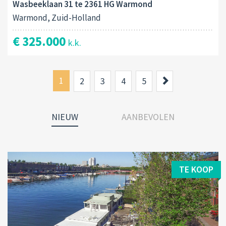
Wasbeeklaan 31 te 2361 HG Warmond
Warmond, Zuid-Holland
€ 325.000
k.k.
1
Next
2
3
4
5
NIEUW
AANBEVOLEN
TE KOOP