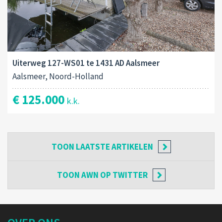
Uiterweg 127-WS01 te 1431 AD Aalsmeer
Aalsmeer, Noord-Holland
€ 125.000
k.k.
TOON
LAATSTE ARTIKELEN
TOON
AWN OP TWITTER