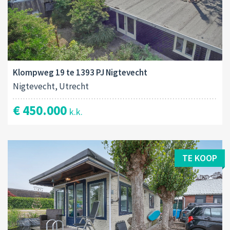
Klompweg 19 te 1393 PJ Nigtevecht
Nigtevecht, Utrecht
€ 450.000
k.k.
TE KOOP