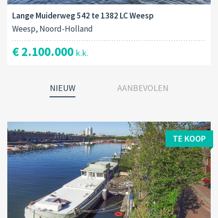
Lange Muiderweg 542 te 1382 LC Weesp
Weesp, Noord-Holland
€ 2.100.000
k.k.
NIEUW
AANBEVOLEN
TE KOOP