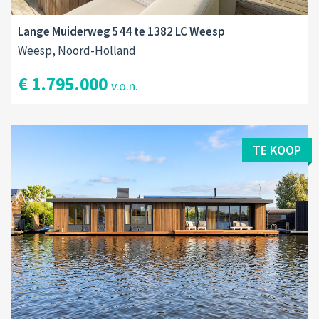
Lange Muiderweg 544 te 1382 LC Weesp
Weesp, Noord-Holland
€ 1.795.000
v.o.n.
TE KOOP