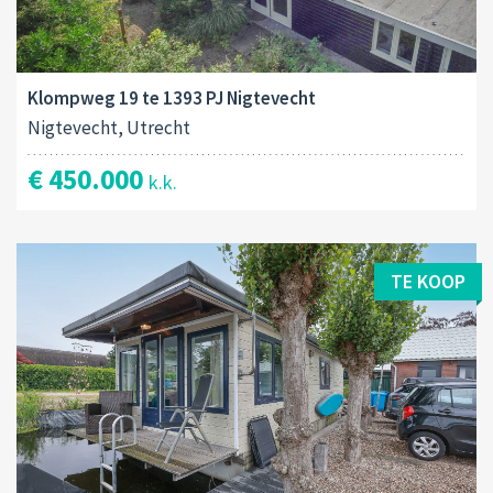
Klompweg 19 te 1393 PJ Nigtevecht
Nigtevecht, Utrecht
€ 450.000
k.k.
TE KOOP