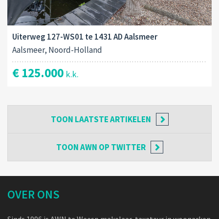
Uiterweg 127-WS01 te 1431 AD Aalsmeer
Aalsmeer, Noord-Holland
€ 125.000
k.k.
TOON
LAATSTE ARTIKELEN
TOON
AWN OP TWITTER
OVER ONS