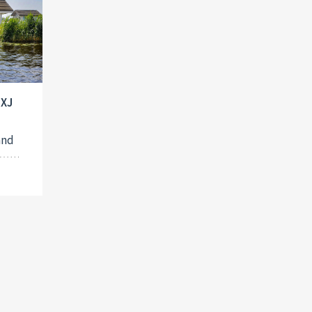
 XJ
and