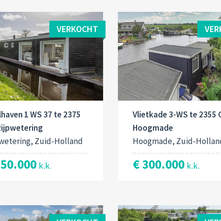
VERKOCHT
VER
lhaven 1 WS 37 te 2375
Vlietkade 3-WS te 2355 
Rijpwetering
Hoogmade
wetering, Zuid-Holland
Hoogmade, Zuid-Hollan
250.000
€ 300.000
k.k.
k.k.