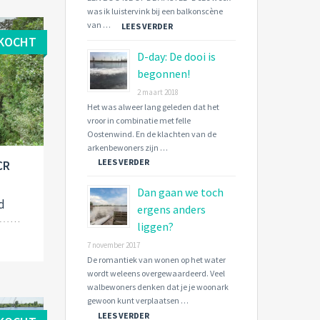
was ik luistervink bij een balkonscène
van …
LEES VERDER
KOCHT
D-day: De dooi is
begonnen!
2 maart 2018
Het was alweer lang geleden dat het
vroor in combinatie met felle
Oostenwind. En de klachten van de
arkenbewoners zijn …
LEES VERDER
CR
Dan gaan we toch
d
ergens anders
liggen?
7 november 2017
De romantiek van wonen op het water
wordt weleens overgewaardeerd. Veel
walbewoners denken dat je je woonark
gewoon kunt verplaatsen …
LEES VERDER