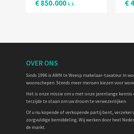
€ 850.000
€ 
k.k.
OVER ONS
Sinds 1996 is AWN te Weesp makelaar-taxateur in w
woonschepen. Steeds meer mensen kiezen voor wone
Het is onze missie om u met onze jarenlange kennis 
terzijde te staan om uw droom te verwezenlijken.
Of u nu kopende of verkopende partij bent, verzeker 
zorgvuldige bemiddeling. Wij werken door heel Nede
de markt.