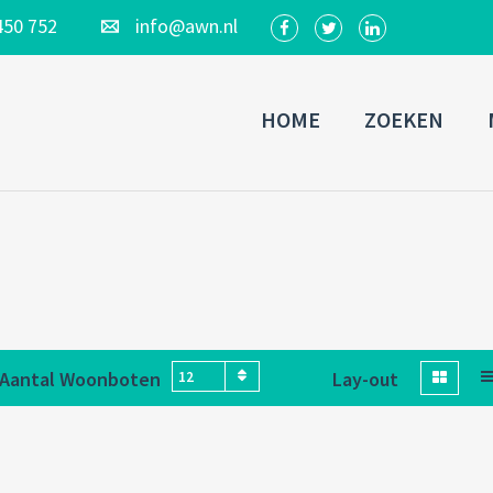
450 752
info@awn.nl
HOME
ZOEKEN
Aantal Woonboten
Lay-out
12