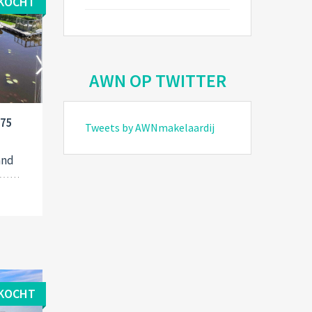
KOCHT
AWN OP TWITTER
375
Tweets by AWNmakelaardij
and
KOCHT