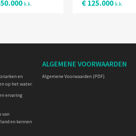
450.000
€ 125.000
k.k.
k.k.
ALGEMENE VOORWAARDEN
oonarken en
Algemene Voorwaarden (PDF)
n op het water.
en ervaring
u van
rland en kennen