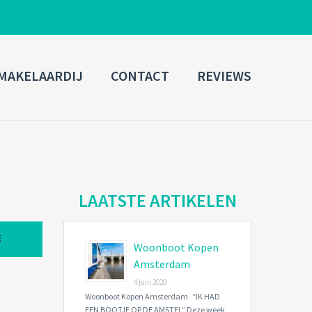
ADMIN LOGIN
MAKELAARDIJ
CONTACT
REVIEWS
Username
Password
Connect with:
LAATSTE ARTIKELEN
Woonboot Kopen
Forgot
SIGN IN
password?
Amsterdam
4 juni 2020
Remember me
Woonboot Kopen Amsterdam “IK HAD
EEN BOOTJE OP DE AMSTEL” Deze week