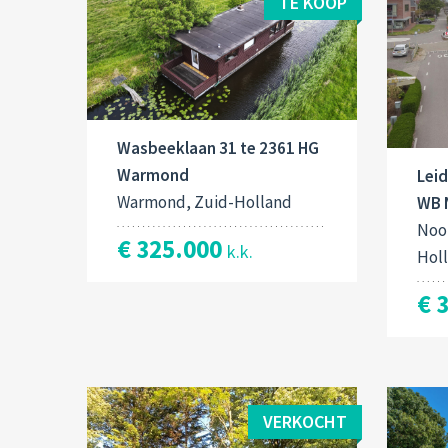
TE KOOP
Wasbeeklaan 31 te 2361 HG
Warmond
Lei
Warmond, Zuid-Holland
WB 
Noo
€ 325.000
k.k.
Hol
€ 
VERKOCHT