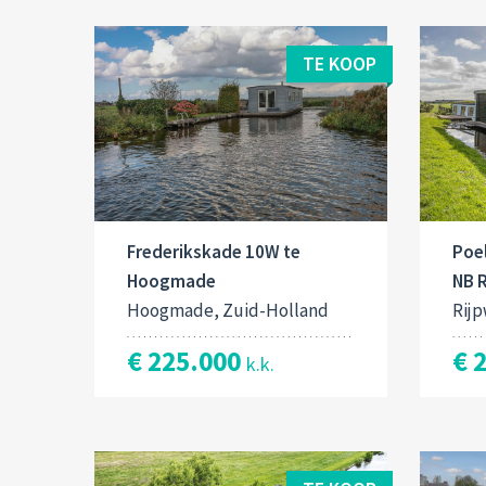
TE KOOP
Frederikskade 10W te
Poe
Hoogmade
NB 
Hoogmade, Zuid-Holland
Rijp
€ 225.000
€ 
k.k.