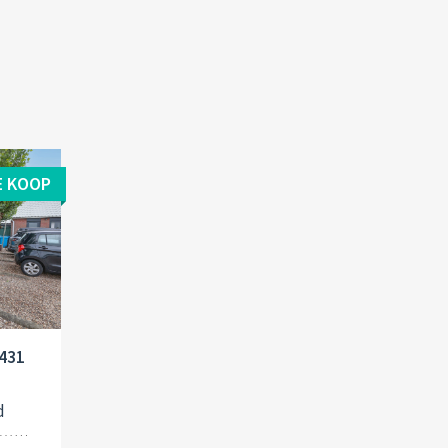
E KOOP
1431
d