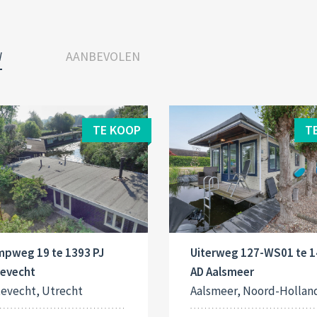
W
AANBEVOLEN
TE KOOP
T
mpweg 19 te 1393 PJ
Uiterweg 127-WS01 te 
tevecht
AD Aalsmeer
tevecht, Utrecht
Aalsmeer, Noord-Hollan