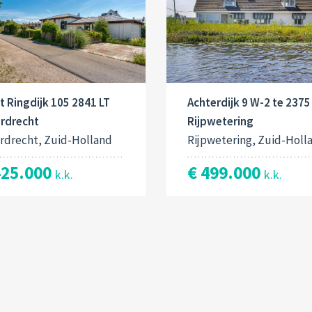
 Ringdijk 105 2841 LT
Achterdijk 9 W-2 te 2375
rdrecht
Rijpwetering
rdrecht, Zuid-Holland
Rijpwetering, Zuid-Holl
425.000
€ 499.000
k.k.
k.k.