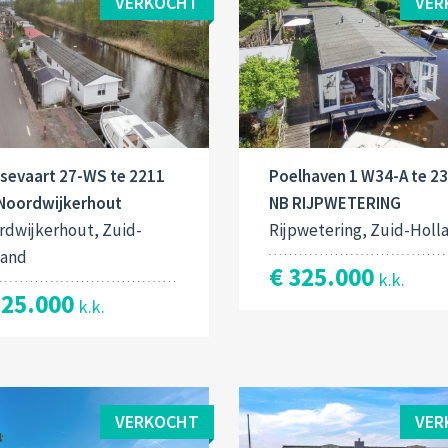
VERKOCHT
VER
dsevaart 27-WS te 2211
Poelhaven 1 W34-A te 2
Noordwijkerhout
NB RIJPWETERING
rdwijkerhout, Zuid-
Rijpwetering, Zuid-Holl
land
€ 325.000
k.k.
325.000
k.k.
VERKOCHT
VER