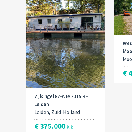
West
Moo
Moo
€ 
Zijlsingel 87-A te 2315 KH
Leiden
Leiden, Zuid-Holland
€ 375.000
k.k.