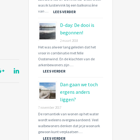
was ik luistervink bij een balkonscène
van …
LEES VERDER
D-day: De dooi is
begonnen!
2 maart 2018
Het was alweer lang geleden dat het
vroor in combinatie met felle
Oostenwind. En de klachten van de
arkenbewoners zijn …
LEES VERDER
Dan gaan we toch
ergens anders
liggen?
7 november 2017
De romantiek van wonen op het water
wordt weleens overgewaardeerd. Veel
walbewoners denken dat je je woonark
gewoon kunt verplaatsen …
LEES VERDER