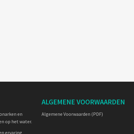
ALGEMENE VOORWAARDEN
oonarken en
Algemene Voorwaarden (PDF)
n op het water.
en ervaring