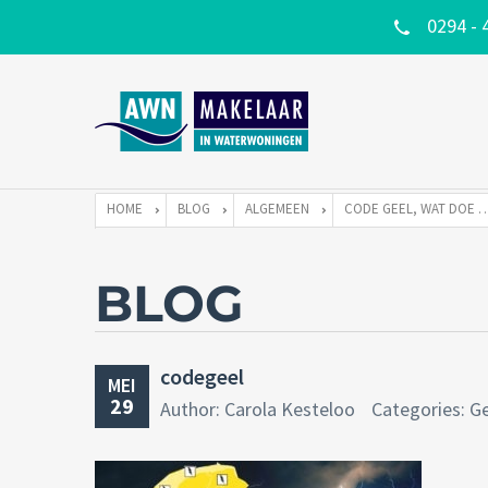
0294 - 
HOME
BLOG
ALGEMEEN
CODE GEEL, WAT DOE JE DAN MET ON
BLOG
codegeel
MEI
29
Author: Carola Kesteloo
Categories: G