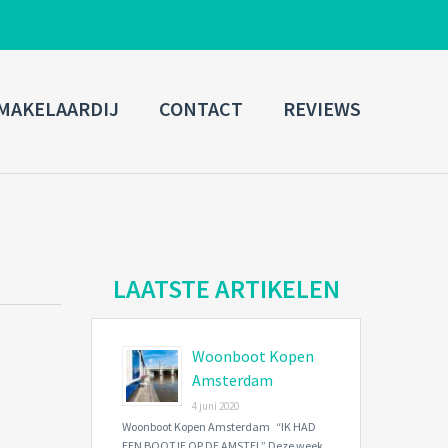
ADMIN LOGIN
MAKELAARDIJ
CONTACT
REVIEWS
Username
Password
Connect with:
LAATSTE ARTIKELEN
Woonboot Kopen
Forgot
SIGN IN
password?
Amsterdam
4 juni 2020
Remember me
Woonboot Kopen Amsterdam “IK HAD
EEN BOOTJE OP DE AMSTEL” Deze week