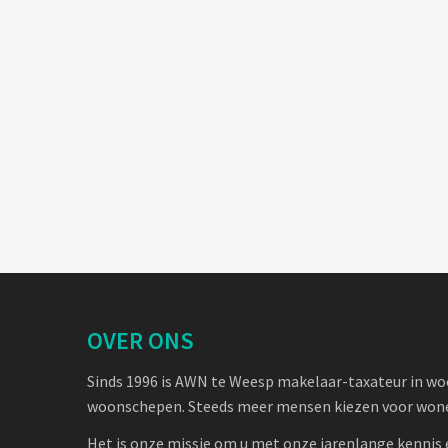
OVER ONS
Sinds 1996 is AWN te Weesp makelaar-taxateur in w
woonschepen. Steeds meer mensen kiezen voor wone
Het is onze missie om u met onze jarenlange kennis 