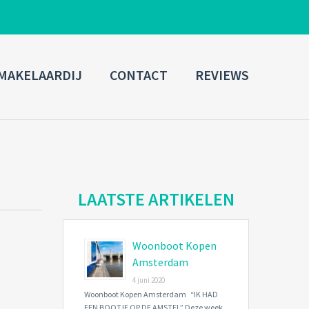
ADMIN LOGIN
MAKELAARDIJ
CONTACT
REVIEWS
Username
Password
Connect with:
LAATSTE ARTIKELEN
Woonboot Kopen
Forgot
SIGN IN
password?
Amsterdam
4 juni 2020
Remember me
Woonboot Kopen Amsterdam “IK HAD
EEN BOOTJE OP DE AMSTEL” Deze week