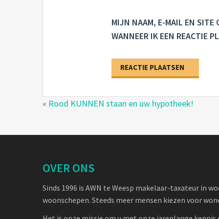
MIJN NAAM, E-MAIL EN SIT
WANNEER IK EEN REACTIE PL
«
Rood KUNNEN staan en uw hypotheek!
OVER ONS
Sinds 1996 is AWN te Weesp makelaar-taxateur in w
woonschepen. Steeds meer mensen kiezen voor wone
Het is onze missie om u met onze jarenlange kennis 