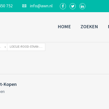
450 752
info@awn.nl
HOME
ZOEKEN
 HYPOTHEEK!
LOESJE-ROOD-STAAN-AWN-WOONBOOT-KOPEN
t-Kopen
een