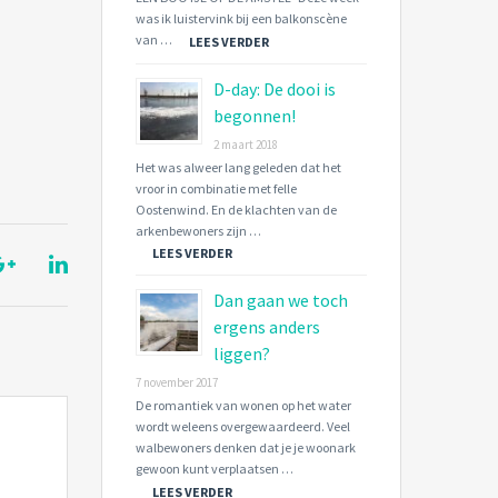
was ik luistervink bij een balkonscène
van …
LEES VERDER
D-day: De dooi is
begonnen!
2 maart 2018
Het was alweer lang geleden dat het
vroor in combinatie met felle
Oostenwind. En de klachten van de
arkenbewoners zijn …
LEES VERDER
Dan gaan we toch
ergens anders
liggen?
7 november 2017
De romantiek van wonen op het water
wordt weleens overgewaardeerd. Veel
walbewoners denken dat je je woonark
gewoon kunt verplaatsen …
LEES VERDER