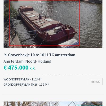
‘s-Gravenhekje 10 te 1011 TG Amsterdam
Amsterdam, Noord-Holland
€ 475.000
k.k.
2
WOONOPPERVLAK - 112 M
BEKIJK
2
GRONDOPPERVLAK (M2) - 112 M