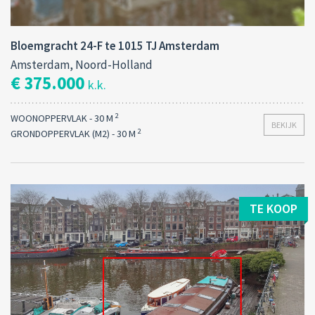
Bloemgracht 24-F te 1015 TJ Amsterdam
Amsterdam, Noord-Holland
€ 375.000
k.k.
2
WOONOPPERVLAK - 30 M
BEKIJK
2
GRONDOPPERVLAK (M2) - 30 M
TE KOOP