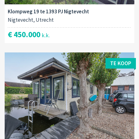
Klompweg 19 te 1393 PJ Nigtevecht
Nigtevecht, Utrecht
€ 450.000
k.k.
TE KOOP