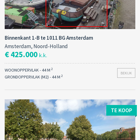
Binnenkant 1-B te 1011 BG Amsterdam
Amsterdam, Noord-Holland
€ 425.000
k.k.
2
WOONOPPERVLAK - 44 M
BEKIJK
2
GRONDOPPERVLAK (M2) - 44 M
TE KOOP