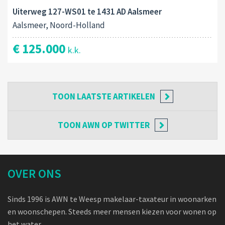
Uiterweg 127-WS01 te 1431 AD Aalsmeer
Aalsmeer, Noord-Holland
€ 125.000
k.k.
TOON
LAATSTE ARTIKELEN
TOON
AWN OP TWITTER
OVER ONS
Sinds 1996 is AWN te Weesp makelaar-taxateur in woonarken
en woonschepen. Steeds meer mensen kiezen voor wonen op
het water.