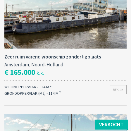
Zeer ruim varend woonschip zonder ligplaats
Amsterdam, Noord-Holland
€ 165.000
k.k.
2
WOONOPPERVLAK - 114 M
BEKIJK
2
GRONDOPPERVLAK (M2) - 114 M
VERKOCHT