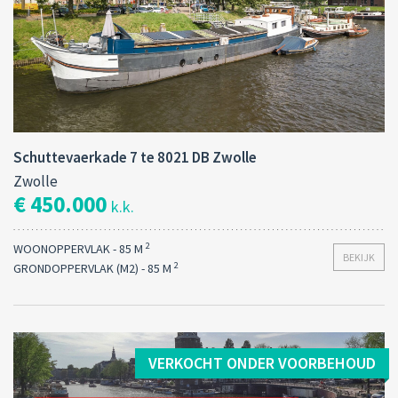
Schuttevaerkade 7 te 8021 DB Zwolle
Zwolle
€ 450.000
k.k.
2
WOONOPPERVLAK - 85 M
BEKIJK
2
GRONDOPPERVLAK (M2) - 85 M
VERKOCHT ONDER VOORBEHOUD