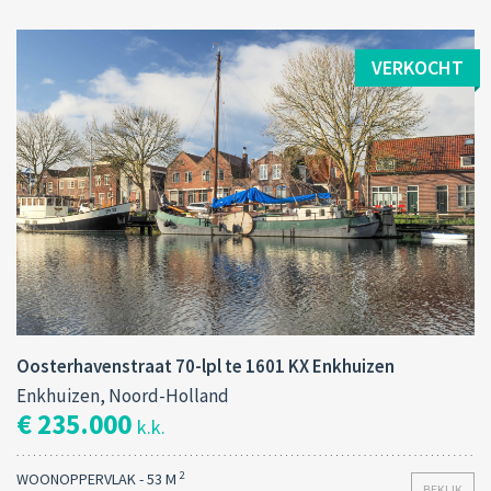
VERKOCHT
Oosterhavenstraat 70-lpl te 1601 KX Enkhuizen
Enkhuizen, Noord-Holland
€ 235.000
k.k.
2
WOONOPPERVLAK - 53 M
BEKIJK