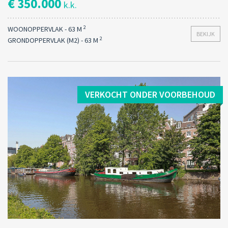
€ 350.000
k.k.
2
WOONOPPERVLAK - 63 M
BEKIJK
2
GRONDOPPERVLAK (M2) - 63 M
VERKOCHT ONDER VOORBEHOUD