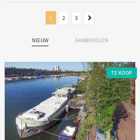
1
Next
2
3
NIEUW
AANBEVOLEN
TE KOOP