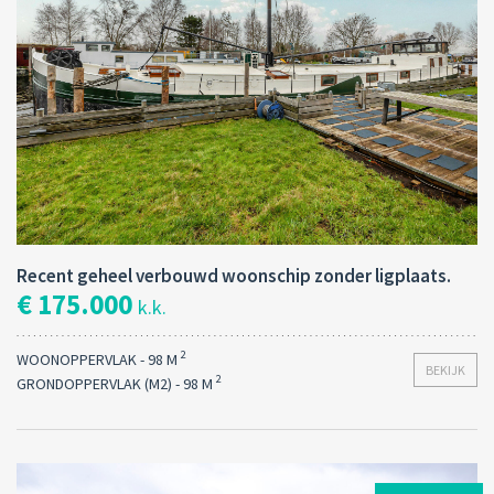
Recent geheel verbouwd woonschip zonder ligplaats.
€ 175.000
k.k.
2
WOONOPPERVLAK - 98 M
BEKIJK
2
GRONDOPPERVLAK (M2) - 98 M