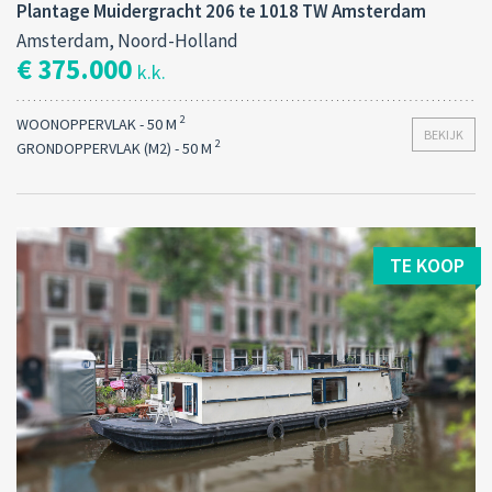
Plantage Muidergracht 206 te 1018 TW Amsterdam
Amsterdam, Noord-Holland
€ 375.000
k.k.
2
WOONOPPERVLAK - 50 M
BEKIJK
2
GRONDOPPERVLAK (M2) - 50 M
TE KOOP