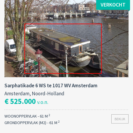
VERKOCHT
Sarphatikade 6 WS te 1017 WV Amsterdam
Amsterdam, Noord-Holland
€ 525.000
v.o.n.
2
WOONOPPERVLAK - 61 M
BEKIJK
2
GRONDOPPERVLAK (M2) - 61 M