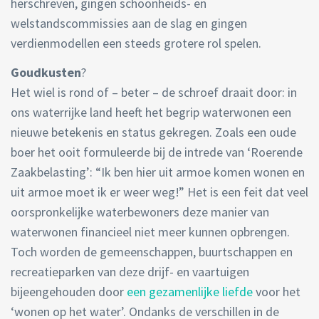
herschreven, gingen schoonheids- en
welstandscommissies aan de slag en gingen
verdienmodellen een steeds grotere rol spelen.
Goudkusten
?
Het wiel is rond of – beter – de schroef draait door: in
ons waterrijke land heeft het begrip waterwonen een
nieuwe betekenis en status gekregen. Zoals een oude
boer het ooit formuleerde bij de intrede van ‘Roerende
Zaakbelasting’: “Ik ben hier uit armoe komen wonen en
uit armoe moet ik er weer weg!” Het is een feit dat veel
oorspronkelijke waterbewoners deze manier van
waterwonen financieel niet meer kunnen opbrengen.
Toch worden de gemeenschappen, buurtschappen en
recreatieparken van deze drijf- en vaartuigen
bijeengehouden door
een gezamenlijke liefde
voor het
‘wonen op het water’. Ondanks de verschillen in de